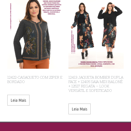
12422-CASAQUETO COM ZIPER E
12413 JAQUETA BOMBER DUPLA
BORDADO
FACE + 12405 SAIA MIDI BALONÊ
+ 12527 REGATA – LOOK
VERSÁTIL E SOFISTICADO
Leia Mais
Leia Mais