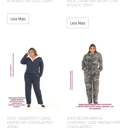
BORDADO EM VISCO LINHO
PALA | 12446-PANTACURT COM
BOLSO E VINCO
Leia Mais
Leia Mais
12430-CASAQUETO | 12432-
12419-BLUSA MANGA
PANTACURT COM ELÁSTICO
COMPRIDA | 12421-PANTACOURT
ATRÁS
COM ELÁSTICO