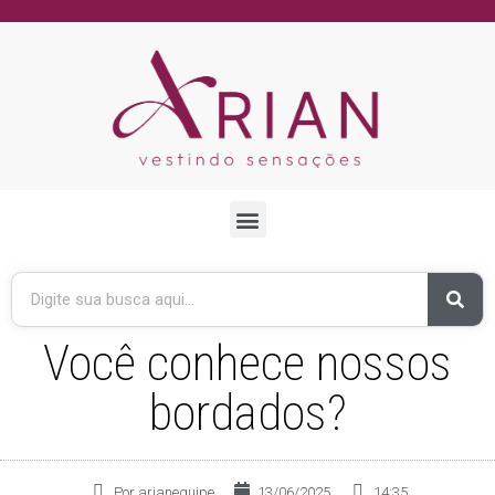
Você conhece nossos
bordados?
Por
arianequipe
13/06/2025
14:35