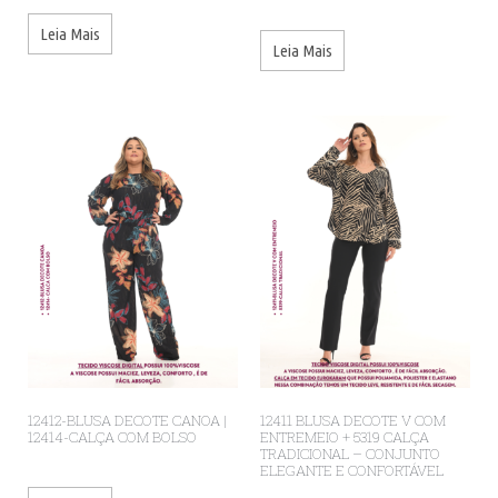
Leia Mais
Leia Mais
12412-BLUSA DECOTE CANOA |
12411 BLUSA DECOTE V COM
12414-CALÇA COM BOLSO
ENTREMEIO + 5319 CALÇA
TRADICIONAL – CONJUNTO
ELEGANTE E CONFORTÁVEL