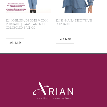
12440-BLUSA DECOTE V COM
12439-BLUSA DECOTE V E
BORDADO | 12446-PANTACURT
BORDADO
COM BOLSO E VINCO
Leia Mais
Leia Mais